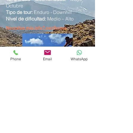
Octubre
Tipo de tour:
Enduro - Downhill
Nivel de dificultad:
Medio – Alto​
Necesitas más info? escríbenos
Phone
Email
WhatsApp
BOLIVIA por RUTA - 16
días
Duración:
16 días
Destinos principales:
La Paz, Coroico,
Lago Titicaca, Cordillera, Salar de
Uyuni, Amaszonas, Toro Toro
Temporada recomendada:
Mayo a
Octubre