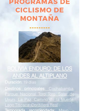
PROGRAMAS DE
CICLISMO DE
MONTAÑA
BOLIVIA ENDURO: DE LOS
ANDES AL ALTIPLANO
Duración:
19 días
Destinos principales:
Cochabamba,
Parque Nacional Toro Toro, Salar de
Uyuni, La Paz, Camino de la Muerte,
Lago Titicaca, Cordillera Real
Temporada recomendada:
Mayo –